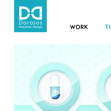
WORK
T