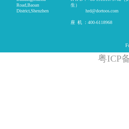
Road,Baoan
生）
District,Shenzhen
hrd@dortoos.com
座 机 ：400-6118968
F
粤ICP备