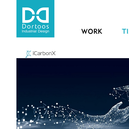
WORK
T