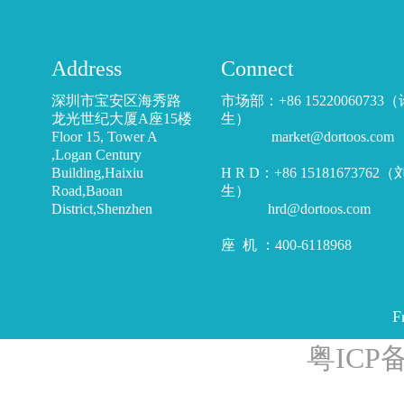
Address
Connect
深圳市宝安区海秀路
市场部：+86 15220060733
龙光世纪大厦A座15楼
生）
Floor 15, Tower A
market@dortoos.com
,Logan Century
Building,Haixiu
H R D：+86 15181673762
Road,Baoan
生）
District,Shenzhen
hrd@dortoos.com
座 机 ：400-6118968
F
粤ICP备