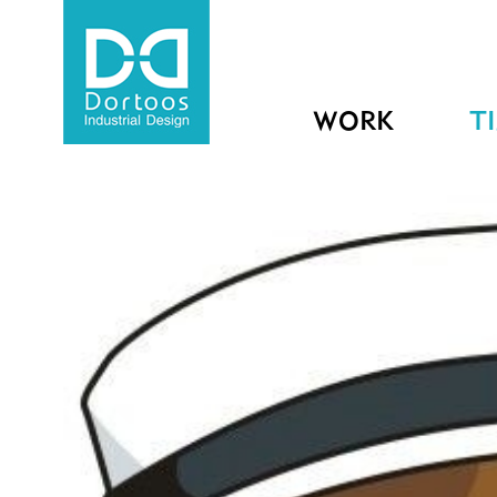
WORK
T