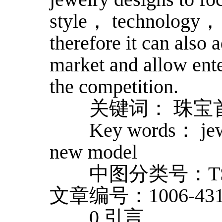
style， technology， 
therefore it can also 
market and allow ente
the competition.
关键词： 珠宝首
Key words： jewe
new model
中图分类号：TS9
文章编号：1006-4311
0 引言