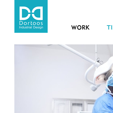
WORK
T