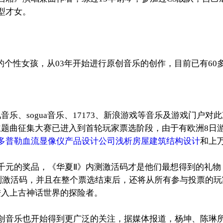
型才女。
B,Pop的个性女孩，从03年开始进行原创音乐的创作，目前已
。
、sogua音乐、17173、新浪游戏等音乐及游戏门户对
主题曲征集大赛已进入到首轮玩家票选阶段，由于有欧洲8日游
多普勒血流显像仪产品设计公司浅析房屋建筑结构设计
和上
元的奖品，《华夏Ⅱ》内测激活码才是他们最想得到的礼物
内测激活码，并且在整个票选结束后，还将从所有参与投票的玩家
进入上古神话世界的探险者。
音乐也开始得到更广泛的关注，据媒体报道，杨坤、陈琳所