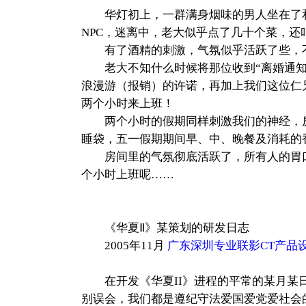
华灯初上，一群满身烟味的男人坐在了和
NPC，迷离中，老大似乎点了几十个菜，还
有了酒精的刺激，气氛似乎活跃了些，不
老大不知什么时候将那位收到“离婚通知书
浪漫游（报销）的许诺，再加上我们这位仁
两个小时来上班！
两个小时的假期同样刺激我们的神经，房间
睡袋，五一假期期间早、中、晚餐及消耗的香
房间里的气氛彻底活跃了，所有人的胃口
个小时上班呢……
《华夏Ⅱ》某策划的研发日志
2005年11月
广东深圳专业联影CT产品
在开发《华夏II》进程的平常的某月某日
别误会，我们都是遵纪守法爱国爱党爱社会