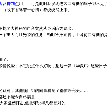
害及抑制
点用），可是此时我发现连装口香糖的罐子都不见
…（以下省略若干心情）都统统涌上来。
策划老大神秘的声音突然从身后隐约冒出。
有一个重大而且光荣的任务，顿时冷汗直冒，比薄荷口香糖的
翩了。
松愉悦些；不过说点什么好呢，想起开发《华夏II》这些日
认可，其他项目组的同事看见了都惊呼完美……
还不能令自己满意……
家猛烈抨击,但批评说得又都是对的……