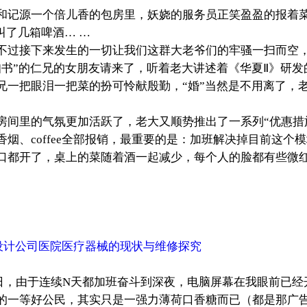
记源一个倍儿香的包房里，妖娆的服务员正笑盈盈的报着菜
叫了几箱啤酒… …
过接下来发生的一切让我们这群大老爷们的牢骚一扫而空，
”的仁兄的女朋友请来了，听着老大讲述着《华夏Ⅱ》研发
兄一把眼泪一把菜的扮可怜献殷勤，“婚”当然是不用离了，
里的气氛更加活跃了，老大又顺势推出了一系列“优惠措施
烟、coffee全部报销，最重要的是：加班解决掉目前这个
都开了，桌上的菜随着酒一起减少，每个人的脸都有些微红
设计公司医院医疗器械的现状与维修探究
，由于连续N天都加班奋斗到深夜，电脑屏幕在我眼前已经开
的一等好公民，其实只是一强力薄荷口香糖而已（都是那广