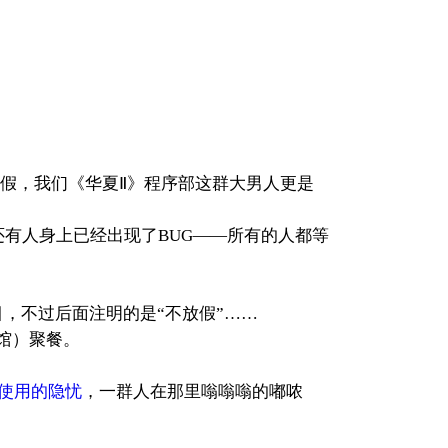
假，我们《华夏Ⅱ》程序部这群大男人更是
还有人身上已经出现了BUG――所有的人都等
，不过后面注明的是“不放假”……
馆）聚餐。
使用的隐忧
，一群人在那里嗡嗡嗡的嘟哝