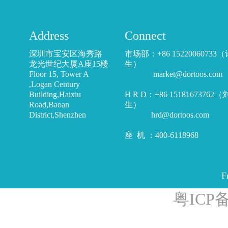
Address
Connect
深圳市宝安区海秀路
市场部：+86 15220060733
龙光世纪大厦A座15楼
生）
Floor 15, Tower A
market@dortoos.com
,Logan Century
Building,Haixiu
H R D：+86 15181673762
Road,Baoan
生）
District,Shenzhen
hrd@dortoos.com
座 机 ：400-6118968
F
粤ICP备