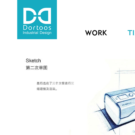
WORK
T