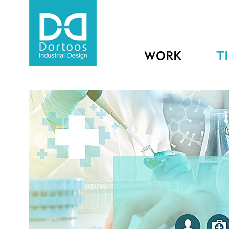
WORK
T