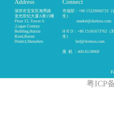
Address
Connect
深圳市宝安区海秀路
市场部：+86 15220060733
龙光世纪大厦A座15楼
生）
Floor 15, Tower A
market@dortoos.com
,Logan Century
Building,Haixiu
H R D：+86 15181673762
Road,Baoan
生）
District,Shenzhen
hrd@dortoos.com
座 机 ：400-6118968
F
粤ICP备