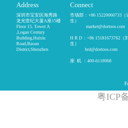
Address
Connect
深圳市宝安区海秀路
市场部：+86 15220060733
龙光世纪大厦A座15楼
生）
Floor 15, Tower A
market@dortoos.com
,Logan Century
Building,Haixiu
H R D：+86 15181673762
Road,Baoan
生）
District,Shenzhen
hrd@dortoos.com
座 机 ：400-6118968
F
粤ICP备