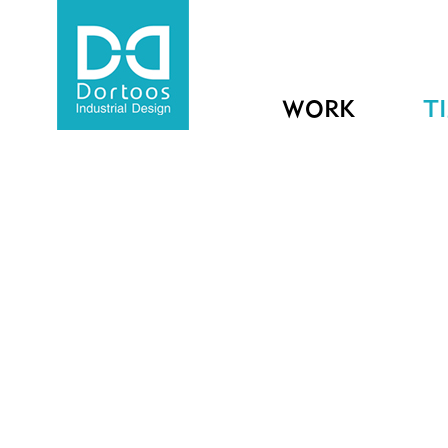
WORK
T