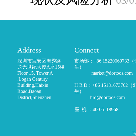
03/0
Address
Connect
深圳市宝安区海秀路
市场部：+86 15220060733
龙光世纪大厦A座15楼
生）
Floor 15, Tower A
market@dortoos.com
,Logan Century
Building,Haixiu
H R D：+86 15181673762
Road,Baoan
生）
District,Shenzhen
hrd@dortoos.com
座 机 ：400-6118968
F