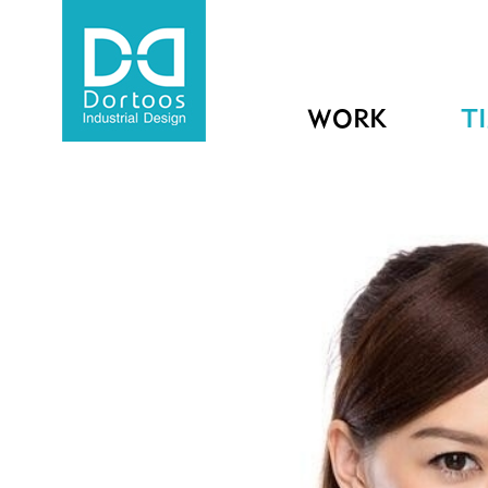
WORK
T