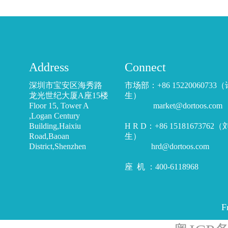
Address
Connect
深圳市宝安区海秀路
市场部：+86 15220060733
龙光世纪大厦A座15楼
生）
Floor 15, Tower A
market@dortoos.com
,Logan Century
Building,Haixiu
H R D：+86 15181673762
Road,Baoan
生）
District,Shenzhen
hrd@dortoos.com
座 机 ：400-6118968
F