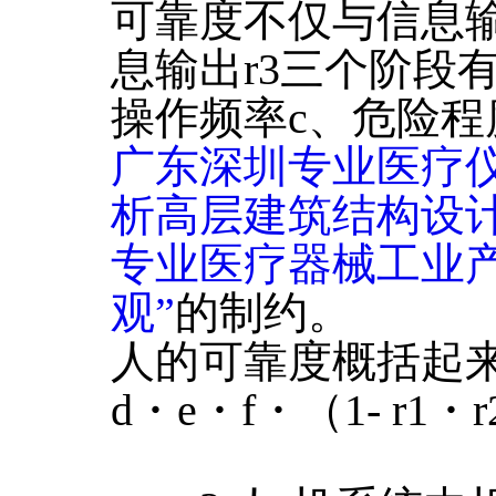
可靠度不仅与信息输
息输出r3三个阶段
操作频率c、危险程
广东深圳专业医疗
析高层建筑结构设
专业医疗器械工业
观”
的制约。
人的可靠度概括起来可
d・e・f・（1- r1・