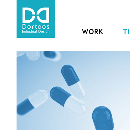
WORK
T