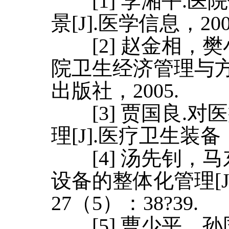
[1] 李湘平.医
景[J].医学信息，200
[2] 赵金相，樊
院卫生经济管理与方
出版社，2005.
[3] 贾国良.对
理[J].医疗卫生装备，
[4] 汤先钊，马
设备的整体化管理[J
27（5）：38?39.
[5] 曹少平，孙