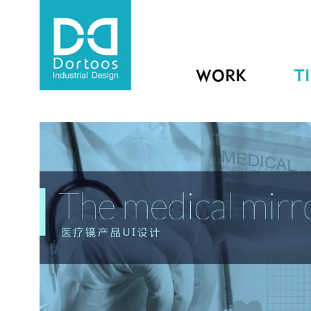
WORK
T