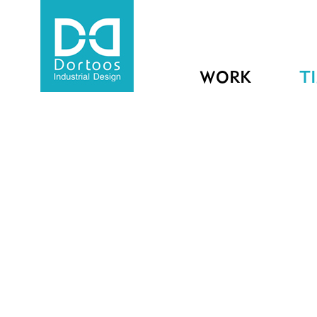
WORK
T