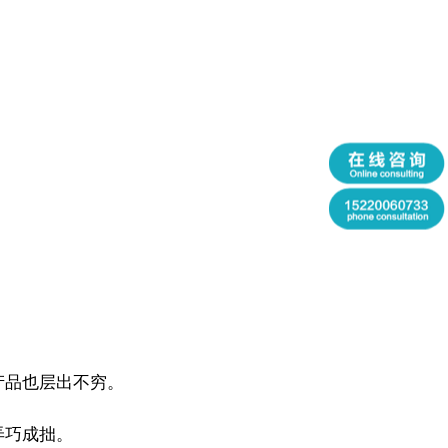
。
产品也层出不穷。
弄巧成拙。