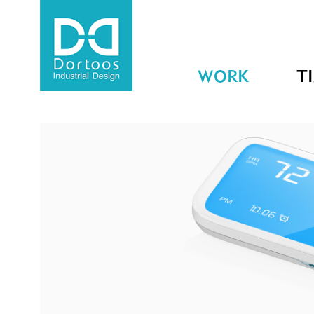
WORK
T