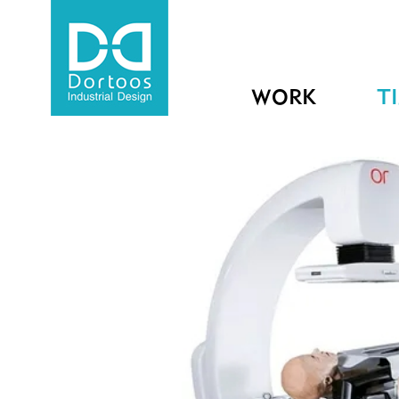
WORK
T