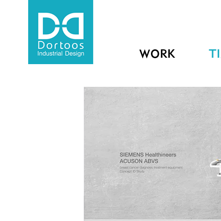
WORK
T