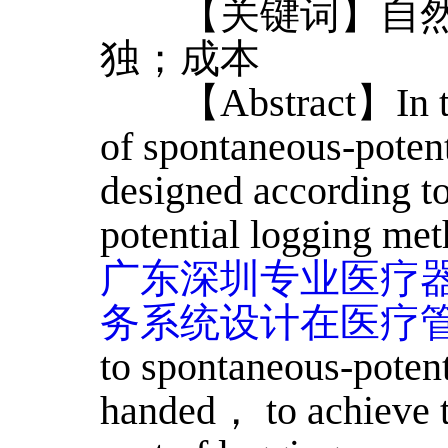
【关键词】自然
独；成本
【Abstract】In this
of spontaneous-potent
designed according to
potential logging met
广东深圳专业医疗
务系统设计在医疗
to spontaneous-potent
handed， to achieve t