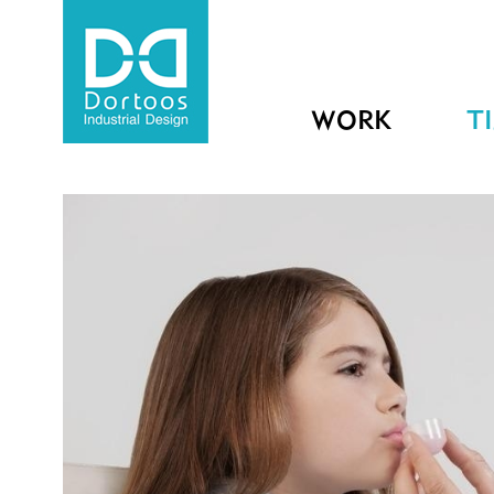
WORK
T