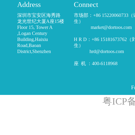
Address
Connect
深圳市宝安区海秀路
市场部：+86 15220060733
龙光世纪大厦A座15楼
生）
Floor 15, Tower A
market@dortoos.com
,Logan Century
Building,Haixiu
H R D：+86 15181673762
Road,Baoan
生）
District,Shenzhen
hrd@dortoos.com
座 机 ：400-6118968
F
粤ICP备