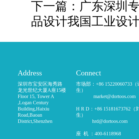
下一篇：
广东深圳
品设计我国工业设
Address
Connect
深圳市宝安区海秀路
市场部：+86 15220060733
龙光世纪大厦A座15楼
生）
Floor 15, Tower A
market@dortoos.com
,Logan Century
Building,Haixiu
H R D：+86 15181673762
Road,Baoan
生）
District,Shenzhen
hrd@dortoos.com
座 机 ：400-6118968