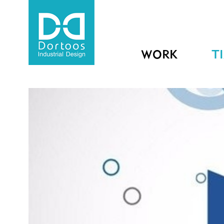
WORK
T