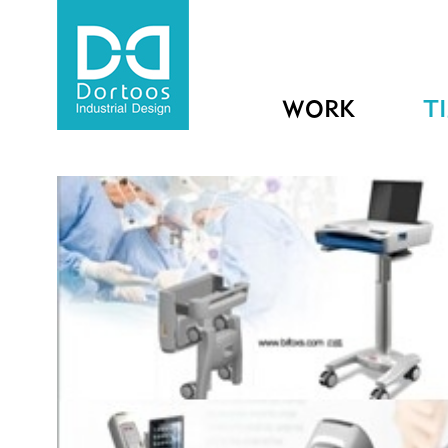
WORK
T