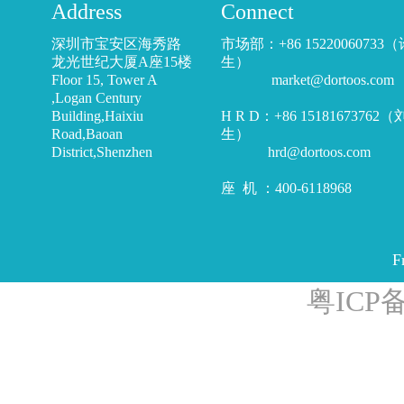
Address
Connect
深圳市宝安区海秀路
市场部：+86 15220060733
龙光世纪大厦A座15楼
生）
Floor 15, Tower A
market@dortoos.com
,Logan Century
Building,Haixiu
H R D：+86 15181673762
Road,Baoan
生）
District,Shenzhen
hrd@dortoos.com
座 机 ：400-6118968
F
粤ICP备