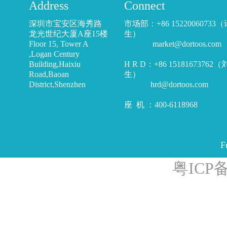
Address
Connect
深圳市宝安区海秀路
市场部：+86 15220060733
龙光世纪大厦A座15楼
生）
Floor 15, Tower A
market@dortoos.com
,Logan Century
Building,Haixiu
H R D：+86 15181673762
Road,Baoan
生）
District,Shenzhen
hrd@dortoos.com
座 机 ：400-6118968
F
粤ICP备