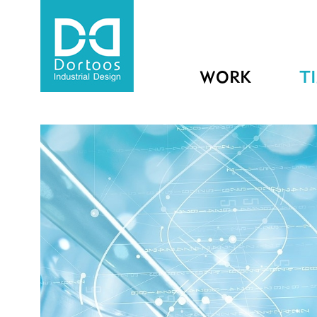
WORK
T