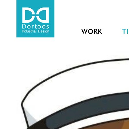
WORK
T