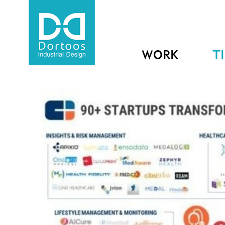
WORK
T