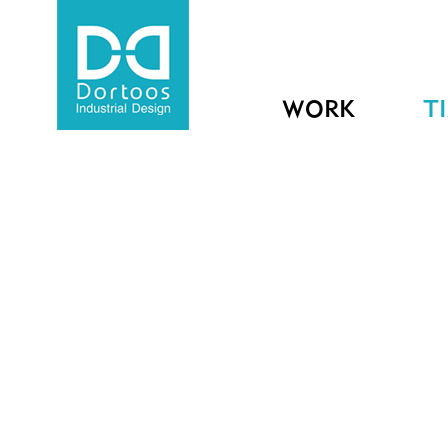
WORK
T