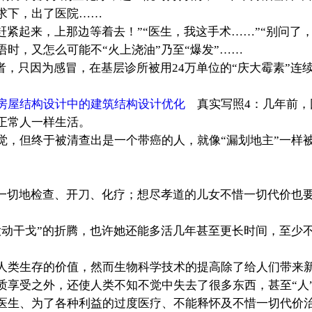
求下，出了医院……
紧起来，上那边等着去！”“医生，我这手术……”“别问了
时，又怎么可能不“火上浇油”乃至“爆发”……
，只因为感冒，在基层诊所被用24万单位的“庆大霉素”连
房屋结构设计中的建筑结构设计优化
真实写照4：几年前，
正常人一样生活。
，但终于被清查出是一个带癌的人，就像“漏划地主”一样被
顾一切地检查、开刀、化疗；想尽孝道的儿女不惜一切代价也
动干戈”的折腾，也许她还能多活几年甚至更长时间，至少不
人类生存的价值，然而生物科学技术的提高除了给人们带来
质享受之外，还使人类不知不觉中失去了很多东西，甚至“人
医生、为了各种利益的过度医疗、不能释怀及不惜一切代价