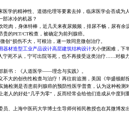
临床医学的精神性、道德伦理等要素去掉，临床医学会否成为
一部冰冷的机器？
欢吃肉，身体特棒，近几天来夜尿频频，排尿不畅，尿有余
贵的PET/CT检查，被确定为前列腺癌。
“微创”损伤不大，可根治，遂一致同意微创治疗。
用器材造型工业产品设计高层建筑结构设计
大小便困难，下
老人宁死不从，宁可出院等死，也不再接受这类治疗……对极
新书：《人道医学——理念与实践》。
不大的创伤性检查与治疗！再往前追溯，美国《华盛顿邮报》
实施检测是否患前列腺癌的预防性医学普查，认为这种检测对
以上老人的好处“几乎为零”，反而经常会给他们造成从中度到
委员、上海中医药大学博士生导师何裕民教授也在其微博发出