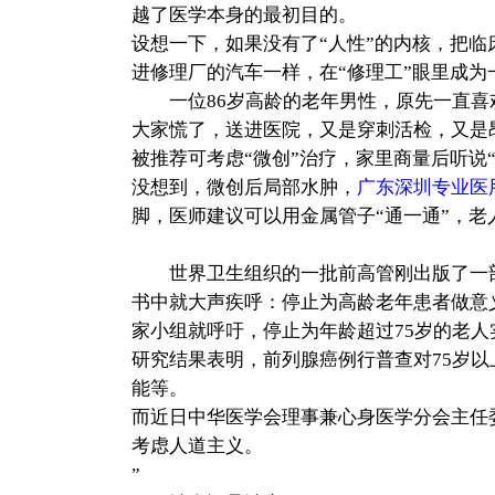
越了医学本身的最初目的。
设想一下，如果没有了“人性”的内核，把
进修理厂的汽车一样，在“修理工”眼里成为
一位86岁高龄的老年男性，原先一直喜
大家慌了，送进医院，又是穿刺活检，又是昂
被推荐可考虑“微创”治疗，家里商量后听说
没想到，微创后局部水肿，
广东深圳专业医
脚，医师建议可以用金属管子“通一通”，
世界卫生组织的一批前高管刚出版了一部
书中就大声疾呼：停止为高龄老年患者做意义
家小组就呼吁，停止为年龄超过75岁的老人
研究结果表明，前列腺癌例行普查对75岁
能等。
而近日中华医学会理事兼心身医学分会主任
考虑人道主义。
”