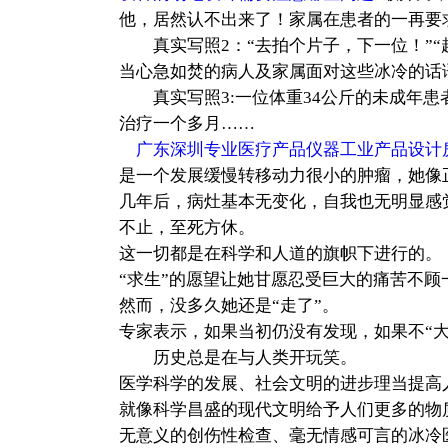
他，居然认不出来了！家属在患者的一再要
真实写照2：“去拍个片子，下一位！”“赶
当心急如焚的病人及家属面对这些冰冷的话语
真实写照3:一位体重34公斤的未成年患者
治疗一个多月……
广东深圳专业医疗产品仪器工业产品设计
是一个发展缓慢转移动力很小的肿瘤，她像
几年后，病灶基本无变化，自我也无明显感觉
不止，至死方休。
这一切都是在科学和人道的旗帜下进行的。
“求生”的愿望让她甘愿忍受巨大的痛苦不
然而，没多久她还是“走了”。
专家表示，如果当初仍没有发现，如果不“大
历史总是在与人类开玩笑。
医学科学的发展、社会文明的进步理当提高
就像科学昌盛的现代文明给予人们更多的物
无意义的创伤性检查、毫无情感可言的冰冷