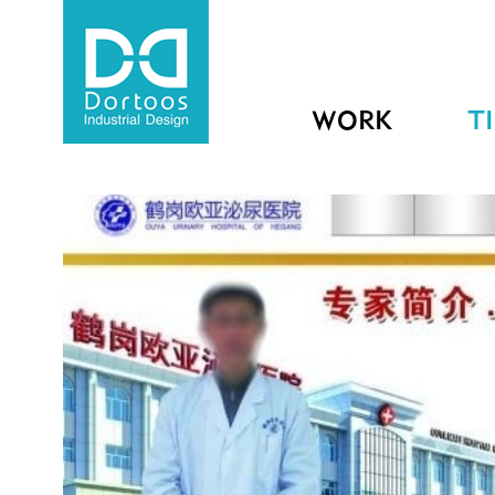
WORK
T