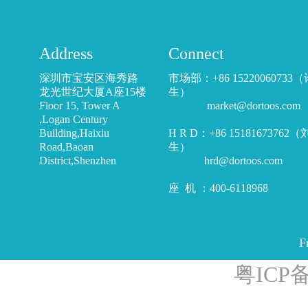
Address
Connect
深圳市宝安区海秀路
市场部：+86 15220060733
龙光世纪大厦A座15楼
生）
Floor 15, Tower A
market@dortoos.com
,Logan Century
Building,Haixiu
H R D：+86 15181673762
Road,Baoan
生）
District,Shenzhen
hrd@dortoos.com
座 机 ：400-6118968
F
粤ICP备