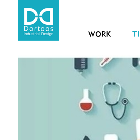
WORK
T