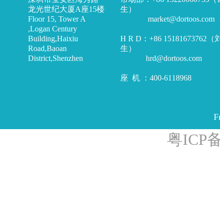
龙光世纪大厦A座15楼
生）
Floor 15, Tower A
market@dortoos.com
,Logan Century
Building,Haixiu
H R D：+86 15181673762
Road,Baoan
生）
District,Shenzhen
hrd@dortoos.com
座 机 ：400-6118968
F
粤ICP备