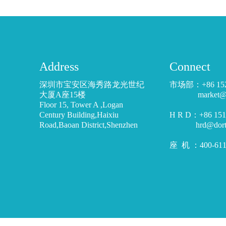
Address
Connect
深圳市宝安区海秀路龙光世纪
市场部：+86 15
大厦A座15楼
market@dor
Floor 15, Tower A ,Logan
Century Building,Haixiu
H R D：+86 1
Road,Baoan District,Shenzhen
hrd@dortoo
座 机 ：400-611