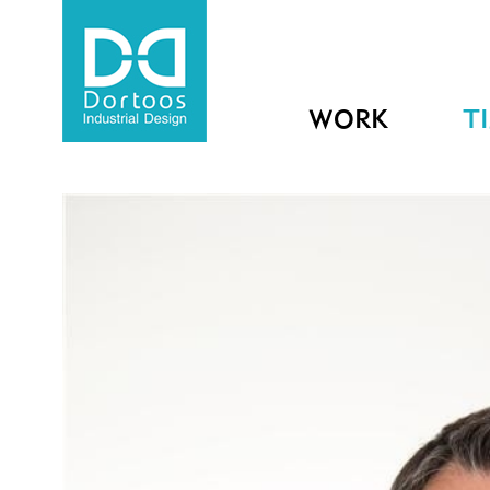
WORK
T