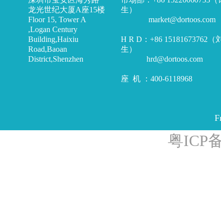
龙光世纪大厦A座15楼
生）
Floor 15, Tower A
market@dortoos.com
,Logan Century
Building,Haixiu
H R D：+86 15181673762
Road,Baoan
生）
District,Shenzhen
hrd@dortoos.com
座 机 ：400-6118968
F
粤ICP备