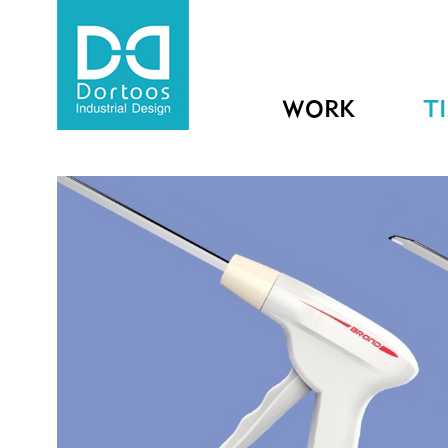
WORK
T