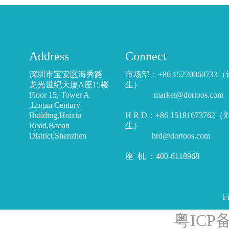
Address
Connect
深圳市宝安区海秀路
市场部：+86 15220060733
龙光世纪大厦A座15楼
生）
Floor 15, Tower A
market@dortoos.com
,Logan Century
Building,Haixiu
H R D：+86 15181673762
Road,Baoan
生）
District,Shenzhen
hrd@dortoos.com
座 机 ：400-6118968
F
粤ICP备