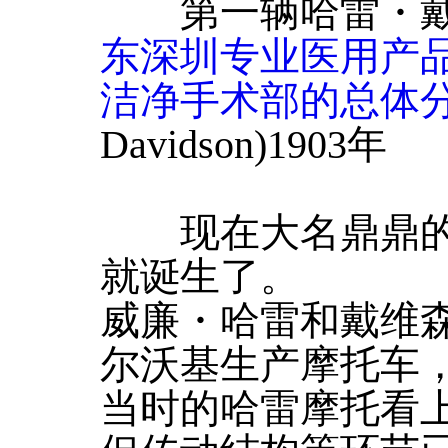
第一辆哈雷・戴维森摩
东深圳专业医用产
洁净手术部的总体
Davidson)1903年
现在大名鼎鼎的哈
就诞生了。
威廉・哈雷和戴维森
尔沃基生产摩托车，
当时的哈雷摩托看