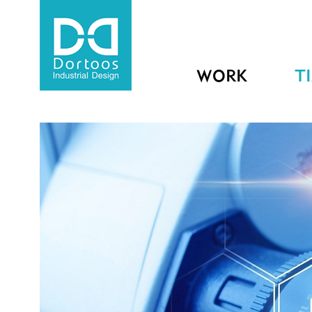
WORK
T