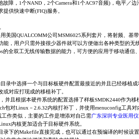
1个电池故障，1个NAND，2个Camera和1个AC97音频)，
供快速中断(FIQ)服务。
。
口，采用美国QUALCOMM公司MSM6025系列套片，将射频
功能，用户只需外接很少器件就可以方便做出各种类型的无线
Kbps的全双工无线传输数据的能力，可方便的应用于移动通信
的目录中选择一个与目标板硬件配置最接近的并且已经移植成
改或对应打现成的移植补丁。
行移植，并且根据本硬件系统的配置选择了样板SMDK2440作为
对Linux－2.6.32内核打补丁，并使用menuconfig工
裁减工作类似，主要的工作是增添对自己需
广东深圳专业医用仪
inux内核更加适合于目标硬件系统。
录下的Makefile直接完成，也可以通过在预编译的时候设