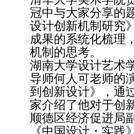
冠中与大家分享的
设计创新机制研究
成果的系统化梳理
机制的思考。
湖南大学设计艺术
导师何人可老师的
到创新设计》，通
家介绍了他对于创
顺德区经济促进局
《中国设计・实践