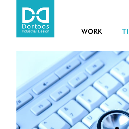
WORK
T