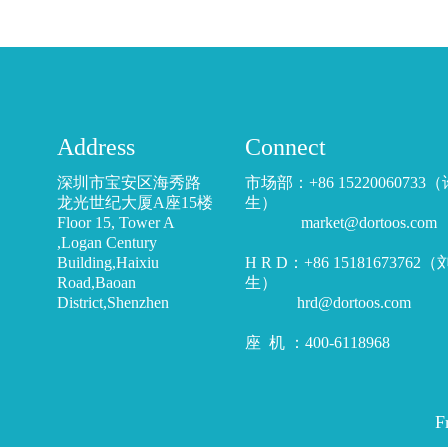
Address
Connect
深圳市宝安区海秀路
市场部：+86 15220060733
龙光世纪大厦A座15楼
生）
Floor 15, Tower A
market@dortoos.com
,Logan Century
Building,Haixiu
H R D：+86 15181673762
Road,Baoan
生）
District,Shenzhen
hrd@dortoos.com
座 机 ：400-6118968
F