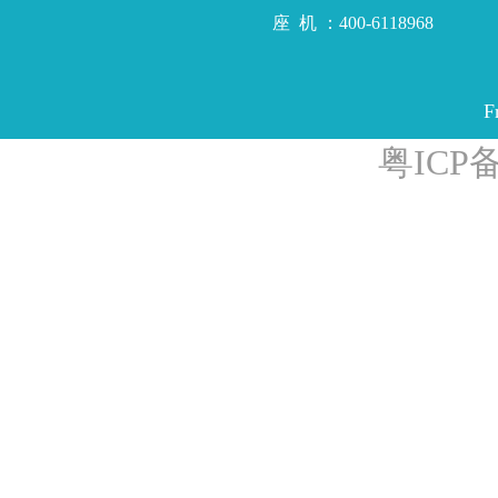
座 机 ：400-6118968
F
粤ICP备