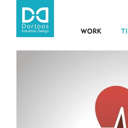
WORK
T