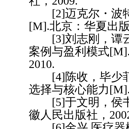
社，2009.
[2]迈克尔・波
[M].北京：华夏出版社
[3]刘志刚，谭
案例与盈利模式[M
2010.
[4]陈收，毕少
选择与核心能力[M].2
[5]于文明，侯书
徽人民出版社，2002
[6]金兴.医疗器