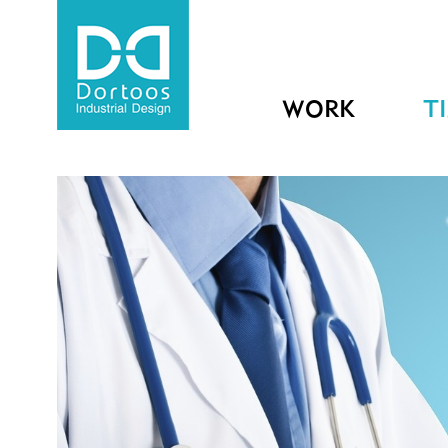
WORK
T